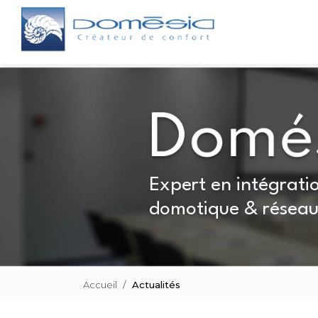
Aller
Navigation principale
au
contenu
principal
Expert en intégratio
domotique & réseau
Accueil
Actualités