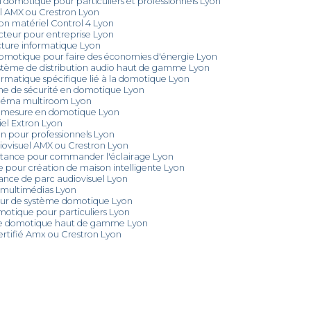
 domotique pour particuliers et professionnels Lyon
l AMX ou Crestron Lyon
on matériel Control 4 Lyon
teur pour entreprise Lyon
ucture informatique Lyon
motique pour faire des économies d'énergie Lyon
système de distribution audio haut de gamme Lyon
rmatique spécifique lié à la domotique Lyon
tème de sécurité en domotique Lyon
cinéma multiroom Lyon
sur mesure en domotique Lyon
el Extron Lyon
on pour professionnels Lyon
iovisuel AMX ou Crestron Lyon
stance pour commander l'éclairage Lyon
 pour création de maison intelligente Lyon
ance de parc audiovisuel Lyon
e multimédias Lyon
teur de système domotique Lyon
motique pour particuliers Lyon
 de domotique haut de gamme Lyon
ertifié Amx ou Crestron Lyon