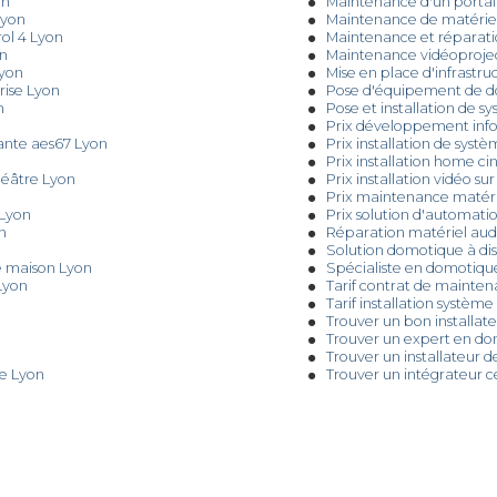
on
Maintenance d'un portail
Lyon
Maintenance de matérie
ol 4 Lyon
Maintenance et réparati
on
Maintenance vidéoprojec
Lyon
Mise en place d'infrastr
rise Lyon
Pose d'équipement de do
n
Pose et installation de 
Prix développement info
Dante aes67 Lyon
Prix installation de sys
Prix installation home 
héâtre Lyon
Prix installation vidéo 
Prix maintenance matéri
 Lyon
Prix solution d'automati
n
Réparation matériel aud
Solution domotique à di
e maison Lyon
Spécialiste en domotique
Lyon
Tarif contrat de mainten
Tarif installation systèm
Trouver un bon installa
Trouver un expert en do
Trouver un installateur
se Lyon
Trouver un intégrateur c