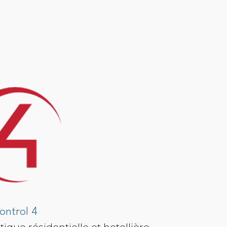
ontrol 4
ique résidentielle et hotellière