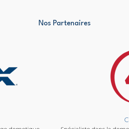
Nos Partenaires
C
tage domotique
Spécialiste dans la domot