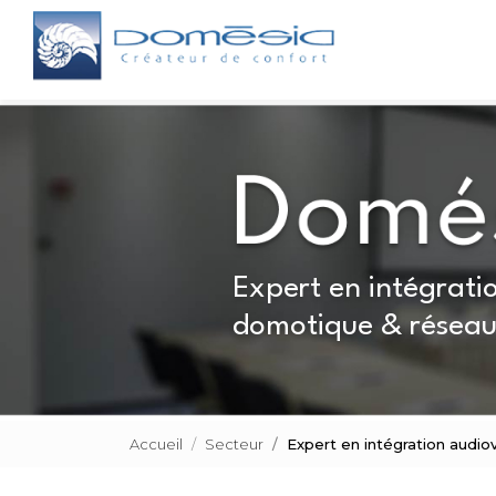
Aller
Navigation principale
au
contenu
principal
Expert en intégratio
domotique & réseau
Accueil
Secteur
Expert en intégration audio