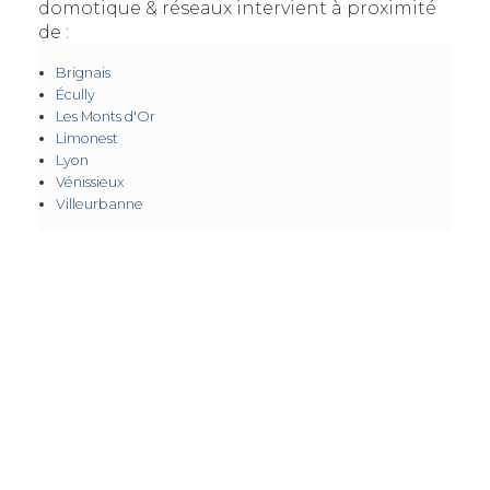
domotique & réseaux intervient à proximité
de :
Brignais
Écully
Les Monts d'Or
Limonest
Lyon
Vénissieux
Villeurbanne