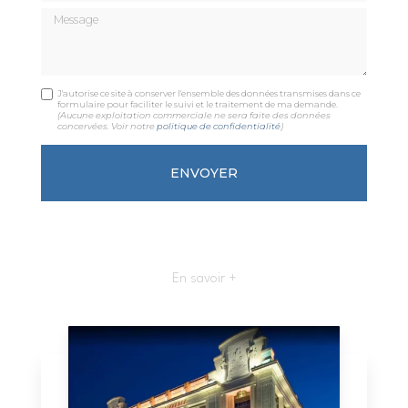
Message
J'autorise ce site à conserver l'ensemble des données transmises dans ce
formulaire pour faciliter le suivi et le traitement de ma demande.
(Aucune exploitation commerciale ne sera faite des données
concervées. Voir notre
politique de confidentialité
)
En savoir +