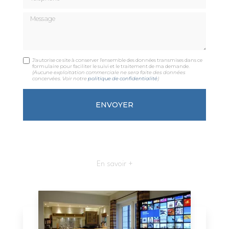
Message
J'autorise ce site à conserver l'ensemble des données transmises dans ce
formulaire pour faciliter le suivi et le traitement de ma demande.
(Aucune exploitation commerciale ne sera faite des données
concervées. Voir notre
politique de confidentialité
)
En savoir +