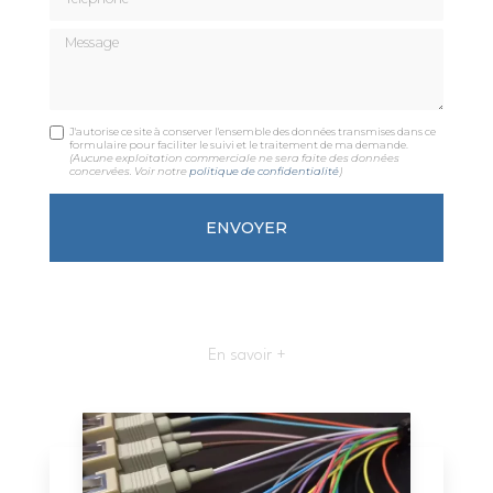
Message
J'autorise ce site à conserver l'ensemble des données transmises dans ce
formulaire pour faciliter le suivi et le traitement de ma demande.
(Aucune exploitation commerciale ne sera faite des données
concervées. Voir notre
politique de confidentialité
)
En savoir +