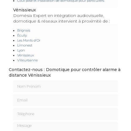
Coût pose et installation de domotique pour particuliers
Vénissieux
Domésia Expert en intégration audiovisuelle,
domotique & réseaux intervient à proximité de :
Brignais
Écully
Les Monts d'Or
Limonest
Lyon
Vénissieux
Villeurbanne
Contactez-nous : Domotique pour contrôler alarme à
distance Vénissieux
Nom Prénom
Email
Téléphone
Message