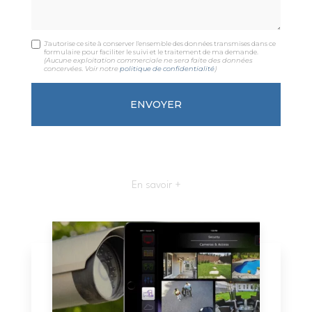
J'autorise ce site à conserver l'ensemble des données transmises dans ce
formulaire pour faciliter le suivi et le traitement de ma demande.
(Aucune exploitation commerciale ne sera faite des données
concervées. Voir notre
politique de confidentialité
)
En savoir +