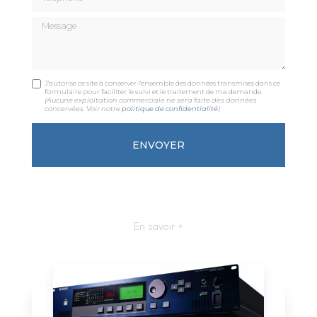
Message
J'autorise ce site à conserver l'ensemble des données transmises dans ce
formulaire pour faciliter le suivi et le traitement de ma demande.
(Aucune exploitation commerciale ne sera faite des données
concervées. Voir notre
politique de confidentialité
)
En savoir +