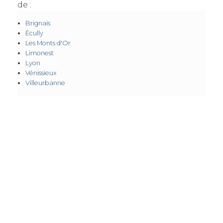
de :
Brignais
Écully
Les Monts d'Or
Limonest
Lyon
Vénissieux
Villeurbanne