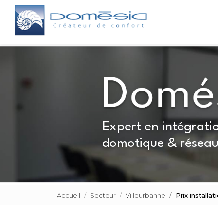
Aller
Navigation principale
au
contenu
principal
Expert en intégratio
domotique & réseau
Accueil
Secteur
Villeurbanne
Prix install