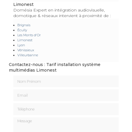
Limonest
Domésia Expert en intégration audiovisuelle,
domotique & réseaux intervient à proximité de :
Brignais
Écully
Les Monts d'Or
Limonest
Lyon
Vénissieux
Villeurbanne
Contactez-nous : Tarif installation système
multimédias Limonest
Nom Prénom
Email
Téléphone
Message