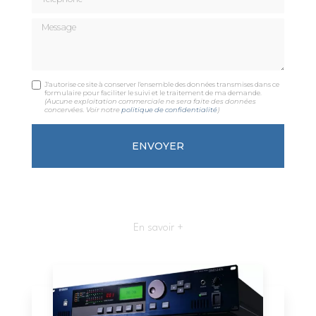
Message
J'autorise ce site à conserver l'ensemble des données transmises dans ce
formulaire pour faciliter le suivi et le traitement de ma demande.
(Aucune exploitation commerciale ne sera faite des données
concervées. Voir notre
politique de confidentialité
)
En savoir +