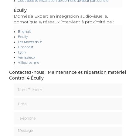
Coût pose et installation de domotique pour particuliers
Écully
Domésia Expert en intégration audiovisuelle,
domotique & réseaux intervient à proximité de :
Brignais
Écully
Les Monts d'Or
Limonest
Lyon
Vénissieux
Villeurbanne
Contactez-nous : Maintenance et réparation matériel
Control 4 Écully
Nom Prénom
Email
Téléphone
Message