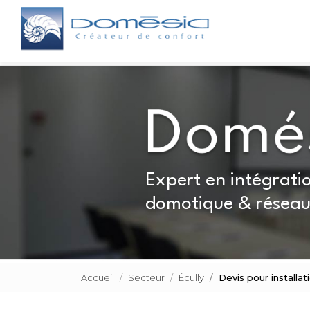
Aller
Navigation principale
au
contenu
principal
Expert en intégratio
domotique & réseau
Accueil
Secteur
Écully
Devis pour installa