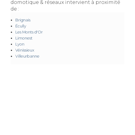
domotique & réseaux intervient à proximité
de :
Brignais
Écully
Les Monts d'Or
Limonest
Lyon
Vénissieux
Villeurbanne